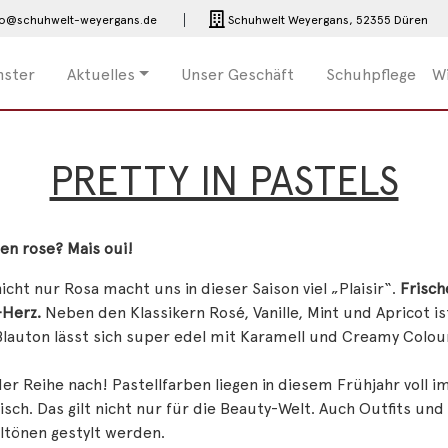
fo@schuhwelt-weyergans.de
Schuhwelt Weyergans,
52355 Düren
nster
Aktuelles
Unser Geschäft
Schuhpflege
Wi
PRETTY IN PASTELS
 en rose? Mais oui!
icht nur Rosa macht uns in dieser Saison viel „Plaisir“.
Frisch
Herz.
Neben den Klassikern Rosé, Vanille, Mint und Apricot i
Blauton lässt sich super edel mit Karamell und Creamy Colour
er Reihe nach! Pastellfarben liegen in diesem Frühjahr voll 
isch. Das gilt nicht nur für die Beauty-Welt. Auch Outfits un
ltönen gestylt werden.