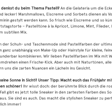
 denkst du beim Thema Pastell?
An die Gelateria um die Ec
d lecker! Marshmallows, Eiscreme und Sorbets dienen als Vo
minin gestylt werden kann. So frisch wie Eiscreme und so kün
stagstorte – Pastelltöne à la Apricot, Limone, Mint, Flieder,
m subtilen Mix.
n der Schuh- und Taschenmode sind Pastellfarben der ultima
 ganz unabhängig von Make-Up oder Hairstyle für kleine, fein
underbar kombinieren. Wir lieben Pastellfarben im Mix mit W
mdrehen einen Frische-Kick. Aber auch mit Naturtönen, alle
n uns die zarten Nuancen ein Lächeln ins Gesicht.
eine Sonne in Sicht? Unser Tipp: Macht euch das Frühjahr m
hen schöner!
Ihr wisst doch: der berühmte Blick durch die ro
Fall gibt es jetzt tolle Sneaker in den zartesten Farben des 
 aus. Sie sind es auch. Das macht die stylishen Sneaker zu per
tlich immer!