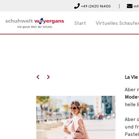
+49 (2421) 96400
in
Start
Virtuelles Schaufe
La Vie
Aber n
Mode-
helle 
Aber d
und fr
Pastel