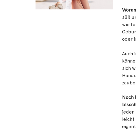
Woran
süß un
wie fe
Geburt
oder i
Auch i
können
sich w
Handu
zauber
Noch k
bissc
jeden 
leicht
eigen