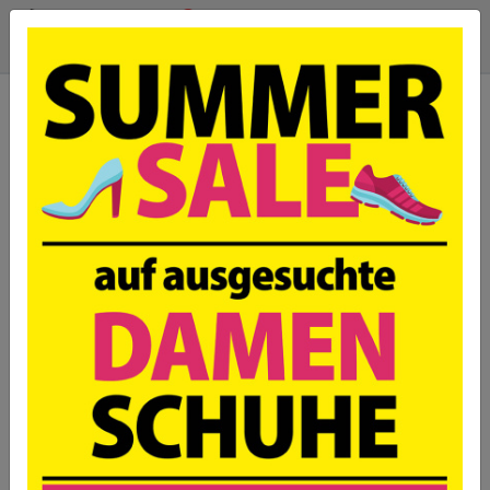
geschlossen
Schuhwelt Weyergans,
52355 Düren