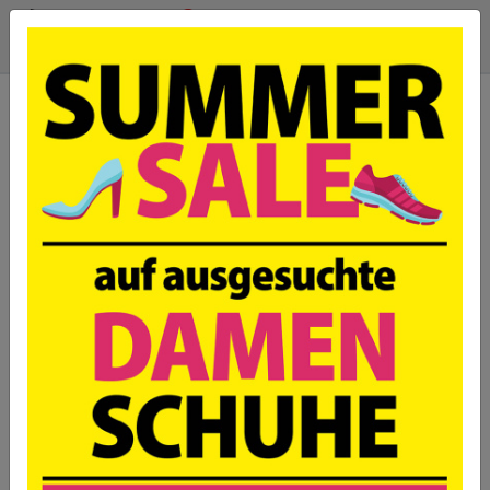
geschlossen
Schuhwelt Weyergans,
52355 Düren